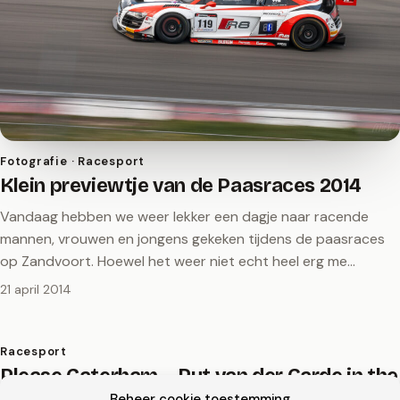
Fotografie · Racesport
Klein previewtje van de Paasraces 2014
Vandaag hebben we weer lekker een dagje naar racende
mannen, vrouwen en jongens gekeken tijdens de paasraces
op Zandvoort. Hoewel het weer niet echt heel erg me…
21 april 2014
Racesport
Please Caterham… Put van der Garde in the
car for another year!
Beheer cookie toestemming