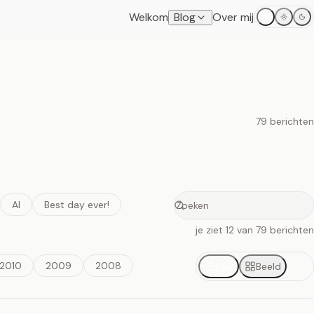
Welkom
Blog
Over mij
79 berichten
AI
Best day ever!
Zoeken
Zoeken op deze site
je ziet 12 van 79 berichten
2010
2009
2008
Lijst
Beeld