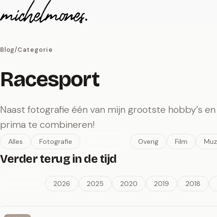
Naar de inhoud
Blog
/
Categorie
Racesport
Naast fotografie één van mijn grootste hobby’s e
prima te combineren!
Alles
Fotografie
Racesport
Overig
Film
Muz
Verder terug in de tijd
Alle jaren
2026
2025
2020
2019
2018