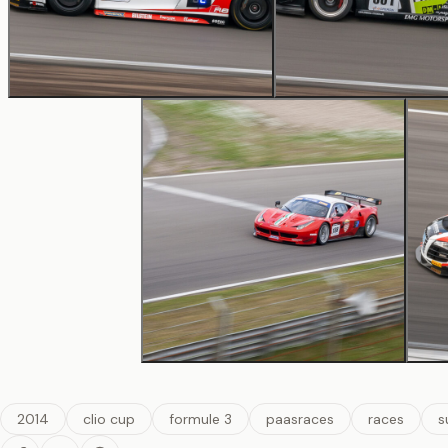
2014
clio cup
formule 3
paasraces
races
s