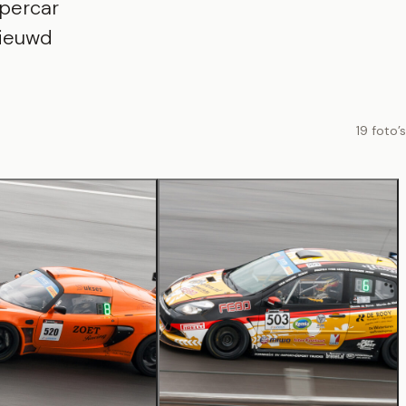
upercar
nieuwd
19 foto’s