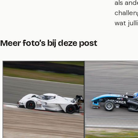
als and
challen
wat jul
Meer foto’s bij deze post