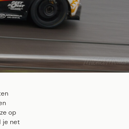
ten
een
 ze op
 je net