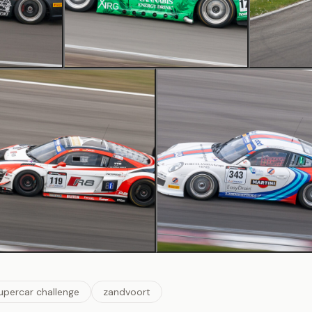
upercar challenge
zandvoort