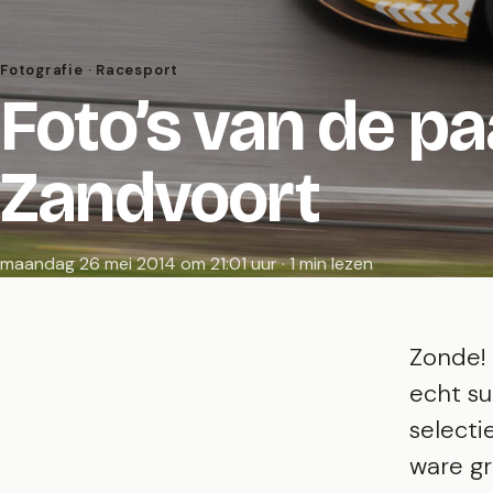
Fotografie · Racesport
Foto’s van de p
Zandvoort
maandag 26 mei 2014 om 21:01 uur · 1 min lezen
Zonde! 
echt su
selecti
ware gr