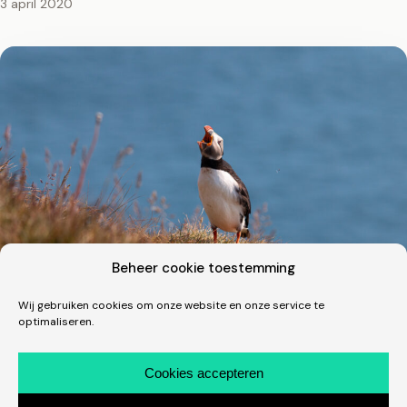
3 april 2020
Beheer cookie toestemming
Wij gebruiken cookies om onze website en onze service te
optimaliseren.
Fotografie · Vakantie
Een dik uur tussen de clowns in IJsland
Cookies accepteren
Wat een fantastische beestjes zijn dit! Één van de