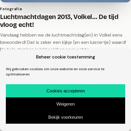
Fotografie
Luchtmachtdagen 2013, Volkel… De tijd
vloog echt!
Vandaag hebben we de luchtmachtdag(en) in Volkel eens
bewonderd! Dat is zeker een kijkje (en een luistertje) waard!
De hele dag kan je lekker kijken naar echte…
Beheer cookie toestemming
15 juni 2013
michelmones.nl, sinds 2008
linkedin.com/in/michelmones
in
Wij gebruiken cookies om onze website en onze service te
optimaliseren.
Cookies accepteren
Weigeren
Bekijk voorkeuren