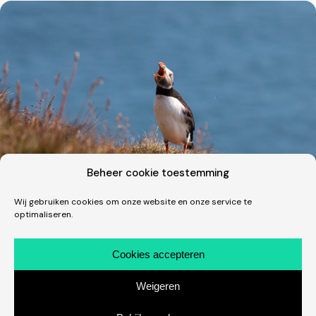
Beheer cookie toestemming
Wij gebruiken cookies om onze website en onze service te
optimaliseren.
Fotografie · Vakantie
Een dik uur tussen de clowns in IJsland
Cookies accepteren
Wat een fantastische beestjes zijn dit! Één van de
Weigeren
hoogtepunten van onze trip naar IJsland in juli was uiteraard
ons bezoek aan de Latrabjarg. Of eigenlijk aan…