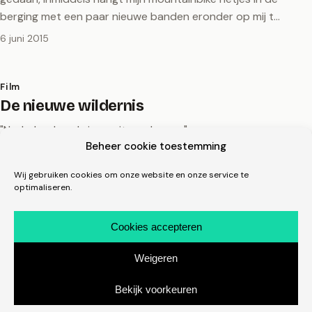
berging met een paar nieuwe banden eronder op mij t…
6 juni 2015
Film
De nieuwe wildernis
"Nederland zoals je nooit eerder zag"
Beheer cookie toestemming
2 november 2013
Wij gebruiken cookies om onze website en onze service te
optimaliseren.
Film
Helvetica
Cookies accepteren
Eindelijk! Net precies de film/docu 'Helvetica' uit 2007 gezien.
Weigeren
Ooit werd deze eens aangeraden door een docent op de
ICA in Arnhem en vanaf toen heeft hij eige…
Bekijk voorkeuren
28 juli 2012