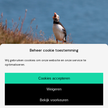
Beheer cookie toestemming
Wij gebruiken cookies om onze website en onze service te
optimaliseren.
Fotografie · Vakantie
Een dik uur tussen de clowns in IJsland
Cookies accepteren
Wat een fantastische beestjes zijn dit! Één van de
Weigeren
hoogtepunten van onze trip naar IJsland in juli was uiteraard
ons bezoek aan de Latrabjarg. Of eigenlijk aan…
Bekijk voorkeuren
14 december 2019