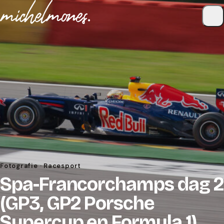
Naar de inhoud
Fotografie · Racesport
Spa-Francorchamps dag 2
(GP3, GP2 Porsche
Supercup en Formula 1)