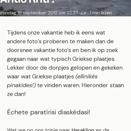
zondag 16 september 2012 om 22:27 uur · 1 min lezen
Tijdens onze vakantie heb ik eens wat
andere foto’s proberen te maken dan de
doorsnee vakantie foto’s en ben ik op zoek
gegaan naar wat typisch Griekse plaatjes.
Lekker door de dorpjes gelopen en gekeken
waar wat Griekse plaatjes
(ellinikés
pinakídes!)
te vinden waren. Hieronder staan
ze dan!
Échete paratírisi diaskédasi
!
Wat we op ons tripje naar
Hera
klion
en de