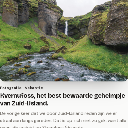
Fotografie · Vakantie
Kvernufoss, het best bewaarde geheimpje
van Zuid-IJsland.
De vorige keer dat we door Zuid-IJsland reden zijn we er
straal aan langs gereden. Dat is op zich niet zo gek, want alle
ogen zijn gericht op Skogafoss (de wate…