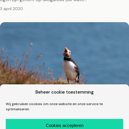
3 april 2020
Beheer cookie toestemming
Wij gebruiken cookies om onze website en onze service te
optimaliseren.
Fotografie · Vakantie
Een dik uur tussen de clowns in IJsland
Cookies accepteren