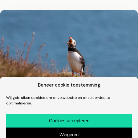
Beheer cookie toestemming
Wij gebruiken cookies om onze website en onze service te
optimaliseren.
Fotografie · Vakantie
Een dik uur tussen de clowns in IJsland
Cookies accepteren
Wat een fantastische beestjes zijn dit! Één van de
Weigeren
hoogtepunten van onze trip naar IJsland in juli was uiteraard