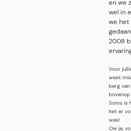
en we z
wel in 
we het 
gedaan 
2008 b
ervarin
Voor jull
weet mis
berg van 
bovenop 
Soms is h
het er vo
was!
Ow ja, vo