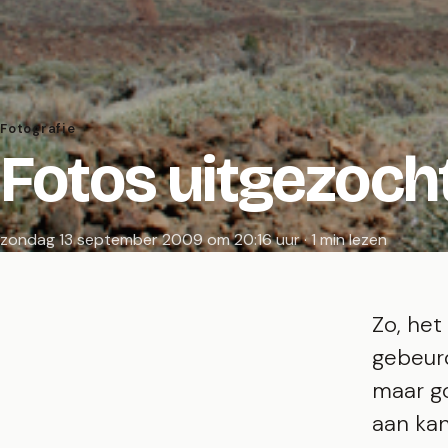
Fotografie
Fotos uitgezoch
zondag 13 september 2009 om 20:16 uur · 1 min lezen
Zo, het
gebeurd
maar go
aan kan