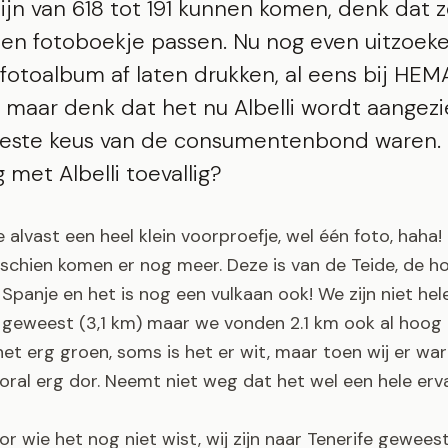
ijn van 618 tot 191 kunnen komen, denk dat 
een fotoboekje passen. Nu nog even uitzoek
fotoalbum af laten drukken, al eens bij HEM
maar denk dat het nu Albelli wordt aangezie
este keus van de consumentenbond waren.
g met Albelli toevallig?
ie alvast een heel klein voorproefje, wel één foto, haha
schien komen er nog meer. Deze is van de Teide, de h
Spanje en het is nog een vulkaan ook! We zijn niet he
geweest (3,1 km) maar we vonden 2.1 km ook al hoog
et erg groen, soms is het er wit, maar toen wij er wa
oral erg dor. Neemt niet weg dat het wel een hele erv
or wie het nog niet wist, wij zijn naar Tenerife geweest