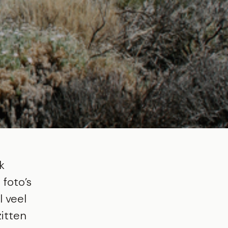
k
 foto’s
l veel
itten