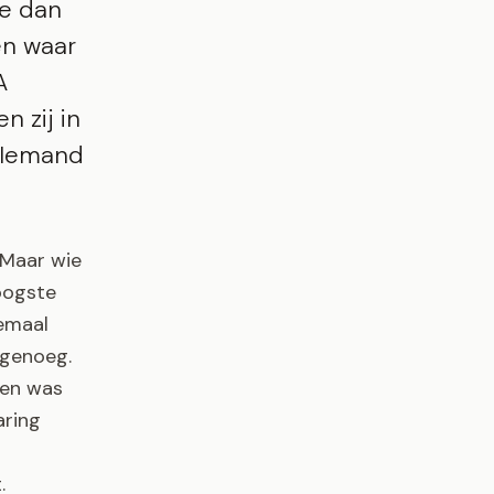
ze dan
en waar
A
n zij in
 Iemand
! Maar wie
oogste
lemaal
 genoeg.
ren was
aring
.