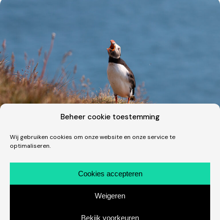
Beheer cookie toestemming
Wij gebruiken cookies om onze website en onze service te
optimaliseren.
Fotografie · Vakantie
Een dik uur tussen de clowns in IJsland
Cookies accepteren
Wat een fantastische beestjes zijn dit! Één van de
Weigeren
hoogtepunten van onze trip naar IJsland in juli was uiteraard
ons bezoek aan de Latrabjarg. Of eigenlijk aan…
Bekijk voorkeuren