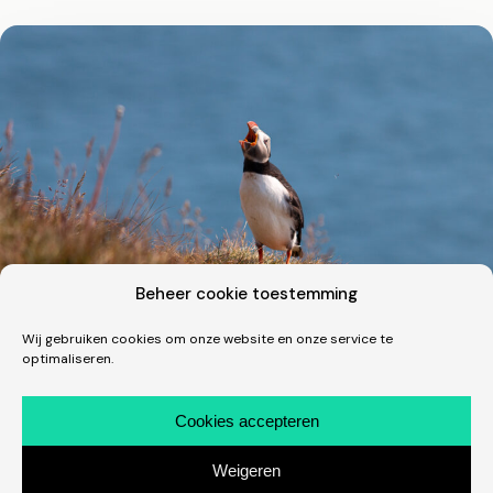
Beheer cookie toestemming
Wij gebruiken cookies om onze website en onze service te
optimaliseren.
Fotografie · Vakantie
Een dik uur tussen de clowns in IJsland
Cookies accepteren
Wat een fantastische beestjes zijn dit! Één van de
Weigeren
hoogtepunten van onze trip naar IJsland in juli was uiteraard