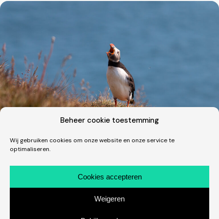
Beheer cookie toestemming
Wij gebruiken cookies om onze website en onze service te
optimaliseren.
Fotografie · Vakantie
Een dik uur tussen de clowns in IJsland
Cookies accepteren
Wat een fantastische beestjes zijn dit! Één van de
Weigeren
hoogtepunten van onze trip naar IJsland in juli was uiteraard
ons bezoek aan de Latrabjarg. Of eigenlijk aan…