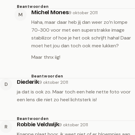
Beantwoorden
Michel Mones
9 oktober 2011
M
Haha, maar daar heb jij dan weer zo’n lompe
70-300 voor met een superstrakke image
stabilizor of hoe je het ook schrijft haha! Daar
moet het jou dan toch ook mee lukken?
Maar thnx iig!
Beantwoorden
Diederik
9 oktober 2011
D
ja dat is ook zo. Maar toch een hele nette foto voor
een lens die niet zo heel lichtsterk is!
Beantwoorden
Robbie Veldwijk
9 oktober 2011
R
Knappe plaat hoor, ik weet niet of er bloempjes aan