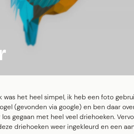
r
jk was het heel simpel, ik heb een foto gebru
vogel (gevonden via google) en ben daar ov
g los gegaan met heel veel driehoeken. Verv
deze driehoeken weer ingekleurd en een aan