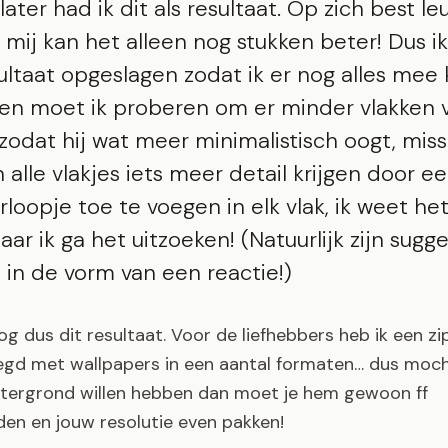
later had ik dit als resultaat. Op zich best leu
 mij kan het alleen nog stukken beter! Dus i
ultaat opgeslagen zodat ik er nog alles mee 
en moet ik proberen om er minder vlakken 
odat hij wat meer minimalistisch oogt, mis
alle vlakjes iets meer detail krijgen door e
erloopje toe te voegen in elk vlak, ik weet he
aar ik ga het uitzoeken! (Natuurlijk zijn sugge
in de vorm van een reactie!)
g dus dit resultaat. Voor de liefhebbers heb ik een zi
gd met wallpapers in een aantal formaten… dus moch
htergrond willen hebben dan moet je hem gewoon ff
en en jouw resolutie even pakken!