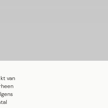
ikt van
erheen
olgens
tal