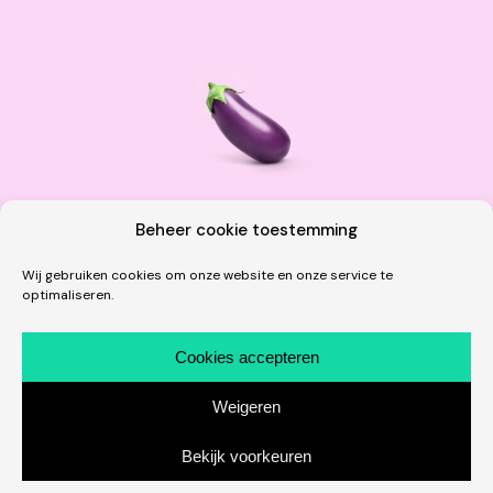
Beheer cookie toestemming
Wij gebruiken cookies om onze website en onze service te
optimaliseren.
Overig
Emoji’s in het echt
Cookies accepteren
Je gebruikt ze waarschijnlijk best vaak als je een smartphone
Weigeren
hebt, maar heb je je ooit afgevraagd hoe emoji's er in het
echt uit zien?
Bekijk voorkeuren
2 januari 2014