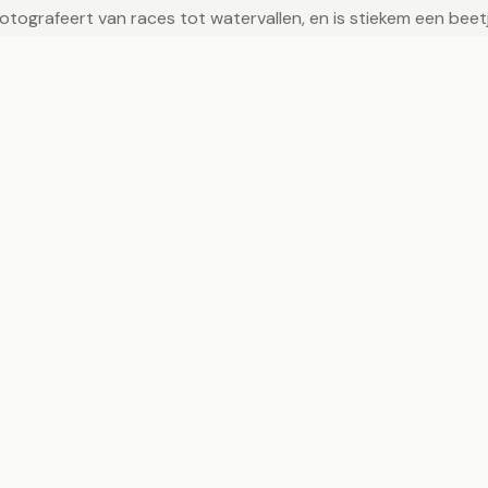
ografeert van races tot watervallen, en is stiekem een beetje