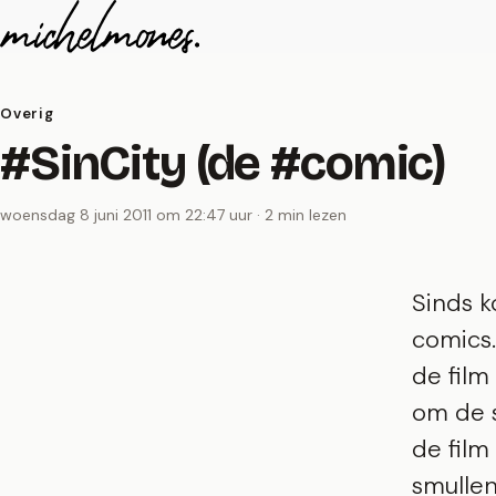
Naar de inhoud
Overig
#SinCity (de #comic)
woensdag 8 juni 2011 om 22:47 uur · 2 min lezen
Sinds k
comics.
de film
om de s
de film
smullen