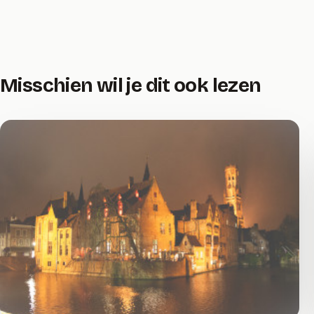
Misschien wil je dit ook lezen