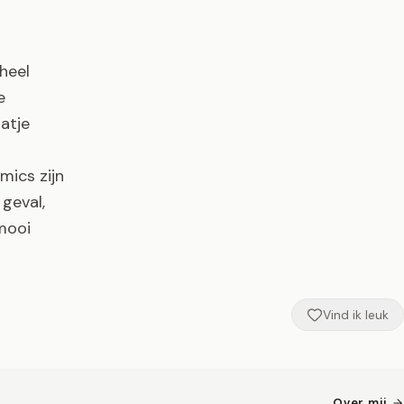
heel
e
atje
mics zijn
 geval,
 mooi
Vind ik leuk
Over mij