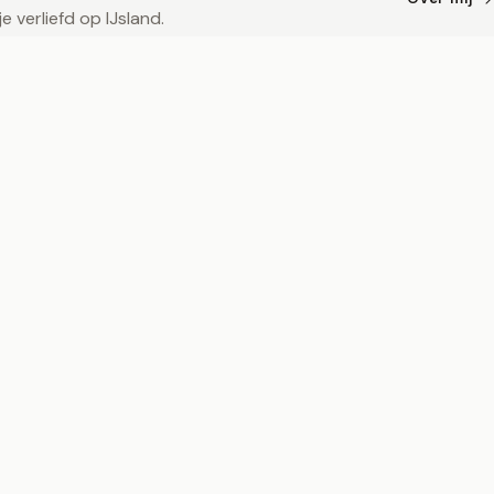
 verliefd op IJsland.