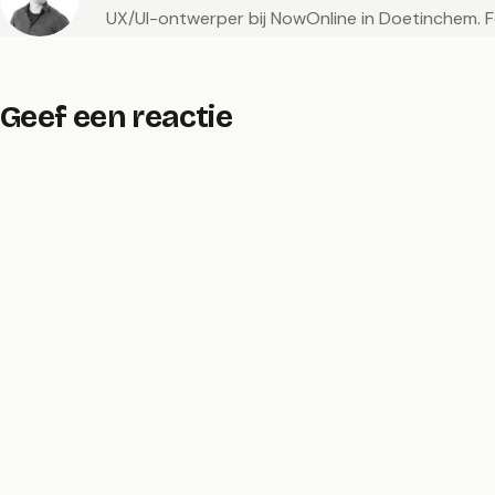
UX/UI-ontwerper bij NowOnline in Doetinchem. Fot
Geef een reactie