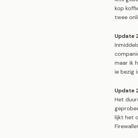
kop koffi
twee onli
Update 2
Inmiddels
companio
maar ik h
ie bezig 
Update 2
Het duur
geprobee
lijkt he
Firewall