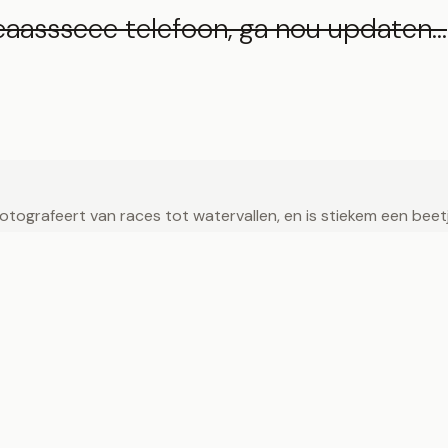
eaassseee telefoon, ga nou updaten…
ografeert van races tot watervallen, en is stiekem een beetje