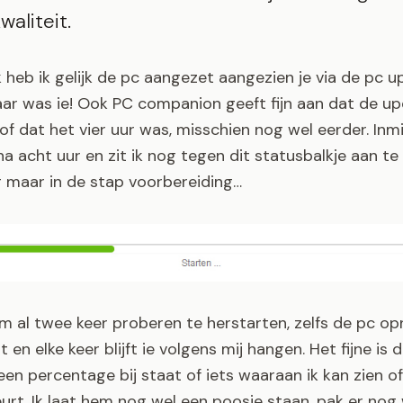
waliteit.
k heb ik gelijk de pc aangezet aangezien je via de pc 
aar was ie! Ook PC companion geeft fijn aan dat de up
loof dat het vier uur was, misschien nog wel eerder. Inm
jna acht uur en zit ik nog tegen dit statusbalkje aan te 
g maar in de stap voorbereiding…
em al twee keer proberen te herstarten, zelfs de pc o
 en elke keer blijft ie volgens mij hangen. Het fijne is 
en percentage bij staat of iets waaraan ik kan zien o
urt. Ik laat hem nog wel een poosje staan, pak er nog