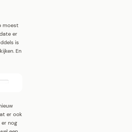
up moest
date er
iddels is
kijken. En
pnieuw
dat er ook
f er nog
 wel een