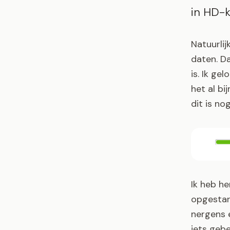
in HD-k
Natuurlij
daten. D
is. Ik ge
het al bi
dit is no
Ik heb h
opgestart
nergens e
iets gebe