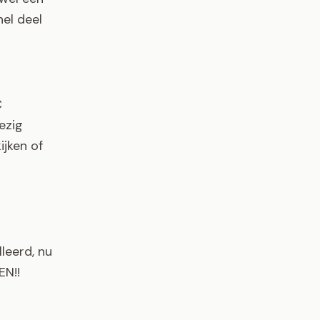
nel deel
C
ezig
ijken of
leerd, nu
EN!!