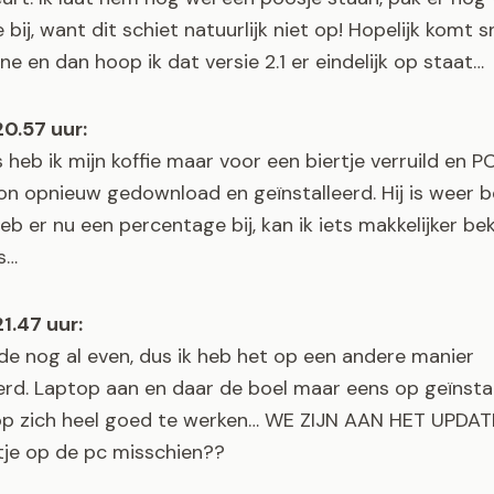
e bij, want dit schiet natuurlijk niet op! Hopelijk komt s
ne en dan hoop ik dat versie 2.1 er eindelijk op staat…
0.57 uur:
 heb ik mijn koffie maar voor een biertje verruild en P
n opnieuw gedownload en geïnstalleerd. Hij is weer b
eb er nu een percentage bij, kan ik iets makkelijker bek
is…
1.47 uur:
de nog al even, dus ik heb het op een andere manier
rd. Laptop aan en daar de boel maar eens op geïnstal
t op zich heel goed te werken… WE ZIJN AAN HET UPDAT
etje op de pc misschien??