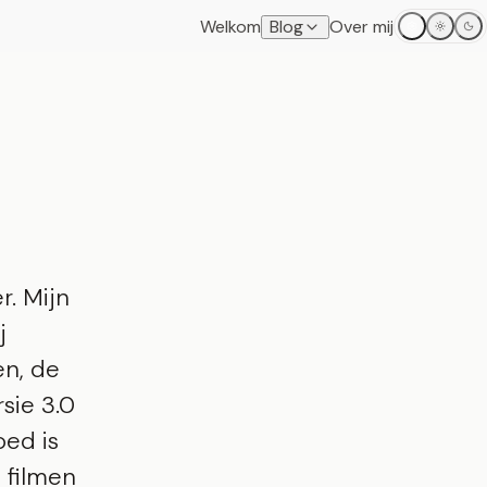
Welkom
Blog
Over mij
r. Mijn
j
n, de
rsie 3.0
goed is
l filmen