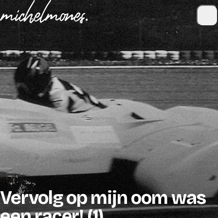
Naar de inhoud
Overig
Vervolg op mijn oom was
een racer! (1)