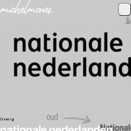
Naar de inhoud
Overig
nationale nederlanden