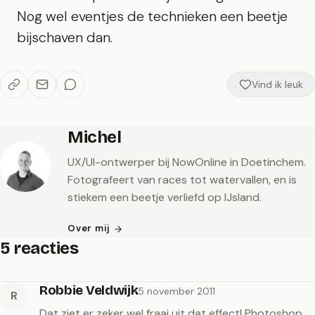
Nog wel eventjes de technieken een beetje
bijschaven dan.
Vind ik leuk
Michel
UX/UI-ontwerper bij NowOnline in Doetinchem.
Fotografeert van races tot watervallen, en is
stiekem een beetje verliefd op IJsland.
Over mij
5 reacties
Robbie Veldwijk
5 november 2011
R
Dat ziet er zeker wel fraai uit dat effect! Photoshop