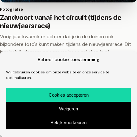
Fotografie
Zandvoort vanaf het circuit (tijdens de
nieuwjaarsrace)
Vorig jaar kwam ik er achter dat je in de duinen ook
bijzondere foto's kunt maken tijdens de nieuwjaarsrace. Dit
jaar heb ik daarom ook om me heen gekeken in pl…
Beheer cookie toestemming
9 januari 2013
michelmones.nl, sinds 2008
linkedin.com/in/michelmones
in
Wij gebruiken cookies om onze website en onze service te
optimaliseren.
Cookies accepteren
Weigeren
Bekijk voorkeuren