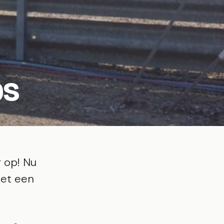
ps
 op! Nu
met een