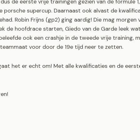
us de eerste vrije trainingen gezien van de formule 1,
e porsche supercup. Daarnaast ook alvast de kwalifica
ehad. Robin Frijns (gp2) ging aardig! Die mag morgen 
lek de hoofdrace starten, Giedo van de Garde leek wa
beleefde ook een crashje in de tweede vrije training, 
 teammaat voor door de 19e tijd neer te zetten.
at het er echt om! Met alle kwalificaties en de eerst
en!