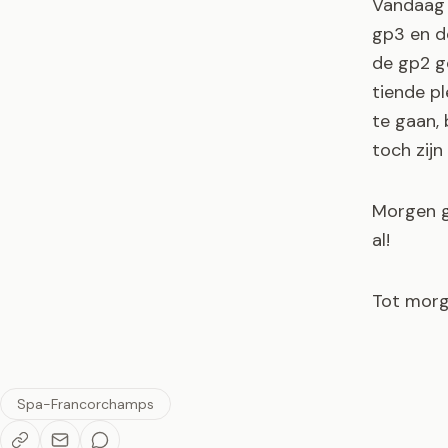
Vandaag d
gp3 en d
de gp2 g
tiende p
te gaan, 
toch zijn
Morgen ga
al!
Tot morg
Spa-Francorchamps