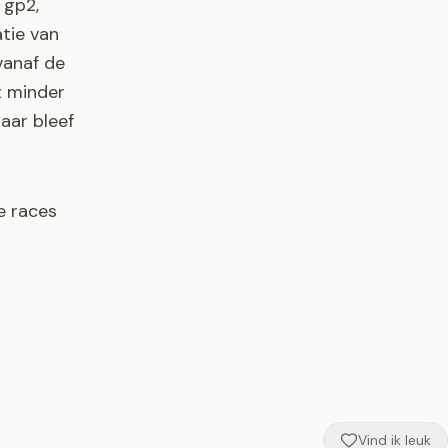
 gp2,
tie van
vanaf de
t minder
maar bleef
e races
Vind ik leuk