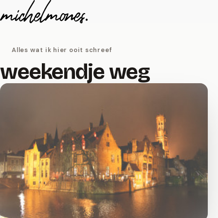
Naar de inhoud
Alles wat ik hier ooit schreef
weekendje weg